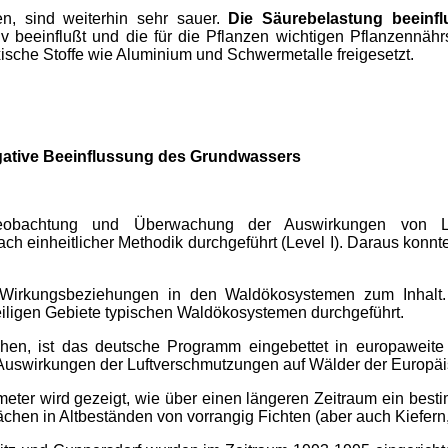
n, sind weiterhin sehr sauer.
Die Säurebelastung beeinfl
 beeinflußt und die für die Pflanzen wichtigen Pflanzennäh
ische Stoffe wie Aluminium und Schwermetalle freigesetzt.
gative Beeinflussung des Grundwassers
obachtung und Überwachung der Auswirkungen von Lu
 einheitlicher Methodik durchgeführt (Level I). Daraus konnt
e-Wirkungsbeziehungen in den Waldökosystemen zum Inhalt.
eiligen Gebiete typischen Waldökosystemen durchgeführt.
hen, ist das deutsche Programm eingebettet in europaweite
swirkungen der Luftverschmutzungen auf Wälder der Europäis
eter wird gezeigt, wie über einen längeren Zeitraum ein best
en in Altbeständen von vorrangig Fichten (aber auch Kiefern, B