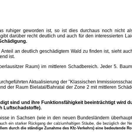
s ruhiger geworden ist, so ist dies durchaus noch nicht als
gibt darüber recht deutlich und auch für den interessierten La
 Schädigung.
 Anteil an deutlich geschädigtem Wald zu finden ist, sieht a
end ist.
erlausitzer Raum) im mittleren Schadbereich. Jeder 5. Baum 
urchgeführten Aktualisierung der "Klassischen Immissionsschad
 und der Raum Bielatal/Bahratal der Zone 2 mit mittleren Schäd
digt sind und ihre Funktionsfähigkeit beeinträchtigt wird 
h Luftschadstoffe).
nisse in Sachsen (wie in den neuen Bundesländern überhaupt)
uch ein starker Rückgang der calziumhaltigen Stäube, die bezüglich der N
allem durch die ständige Zunahme des Kfz-Verkehrs) eine bedeutende Ro