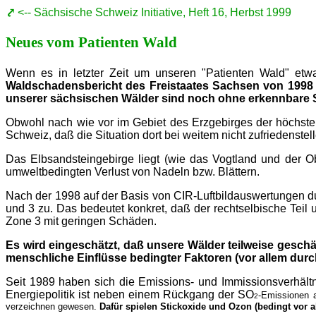
<-- Sächsische Schweiz Initiative, Heft 16, Herbst 1999
Neues vom Patienten Wald
Wenn es in letzter Zeit um unseren "Patienten Wald" etwa
Waldschadensbericht des Freistaates Sachsen von 1998
unserer sächsischen Wälder sind noch ohne erkennbare
Obwohl nach wie vor im Gebiet des Erzgebirges der höchste
Schweiz, daß die Situation dort bei weitem nicht zufriedenstell
Das Elbsandsteingebirge liegt (wie das Vogtland und der Ob
umweltbedingten Verlust von Nadeln bzw. Blättern.
Nach der 1998 auf der Basis von CIR-Luftbildauswertungen d
und 3 zu. Das bedeutet konkret, daß der rechtselbische Teil
Zone 3 mit geringen Schäden.
Es wird eingeschätzt, daß unsere Wälder teilweise geschä
menschliche Einflüsse bedingter Faktoren (vor allem durc
Seit 1989 haben sich die Emissions- und Immissionsverhält
Energiepolitik ist neben einem Rückgang der SO
-Emissionen a
2
verzeichnen gewesen.
Dafür spielen Stickoxide und Ozon (bedingt vor 