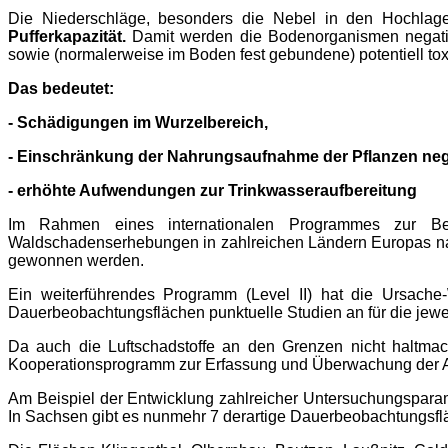
Die Niederschläge, besonders die Nebel in den Hochlage
Pufferkapazität.
Damit werden die Bodenorganismen negativ
sowie (normalerweise im Boden fest gebundene) potentiell tox
Das bedeutet:
- Schädigungen im Wurzelbereich,
- Einschränkung der Nahrungsaufnahme der Pflanzen ne
- erhöhte Aufwendungen zur Trinkwasseraufbereitung
Im Rahmen eines internationalen Programmes zur Be
Waldschadenserhebungen in zahlreichen Ländern Europas nach
gewonnen werden.
Ein weiterführendes Programm (Level II) hat die Ursach
Dauerbeobachtungsflächen punktuelle Studien an für die jew
Da auch die Luftschadstoffe an den Grenzen nicht haltmac
Kooperationsprogramm zur Erfassung und Überwachung der Au
Am Beispiel der Entwicklung zahlreicher Untersuchungsparam
In Sachsen gibt es nunmehr 7 derartige Dauerbeobachtungsfläch