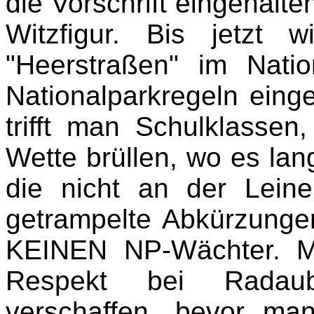
die Vorschrift eingehalte
Witzfigur. Bis jetzt
"Heerstraßen" im Nation
Nationalparkregeln eing
trifft man Schulklasse
Wette brüllen, wo es lang
die nicht an der Lein
getrampelte Abkürzunge
KEINEN NP-Wächter. Ma
Respekt bei Radaub
verschaffen, bevor ma