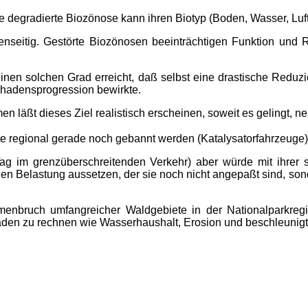
degradierte Biozönose kann ihren Biotyp (Boden, Wasser, Luft
nseitig. Gestörte Biozönosen beeinträchtigen Funktion und 
nen solchen Grad erreicht, daß selbst eine drastische Reduz
chadensprogression bewirkte.
n läßt dieses Ziel realistisch erscheinen, soweit es gelingt, 
e regional gerade noch gebannt werden (Katalysatorfahrzeuge)
Tag im grenzüberschreitenden Verkehr) aber würde mit ihrer 
artigen Belastung aussetzen, der sie noch nicht angepaßt sind, 
enbruch umfangreicher Waldgebiete in der Nationalparkregi
äden zu rechnen wie Wasserhaushalt, Erosion und beschleunigt