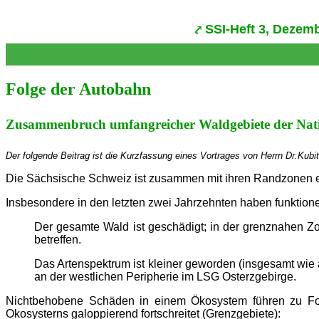
SSI-Heft 3, Dezem
Folge der Autobahn
Zusammenbruch umfangreicher Waldgebiete der Nati
Der folgende Beitrag ist die Kurzfassung eines Vortrages von Herrn Dr.Kubi
Die Sächsische Schweiz ist zusammen mit ihren Randzonen ein
Insbesondere in den letzten zwei Jahrzehnten haben funktio
Der gesamte Wald ist geschädigt; in der grenznahen Zo
betreffen.
Das Artenspektrum ist kleiner geworden (insgesamt wie 
an der westlichen Peripherie im LSG Osterzgebirge.
Nichtbehobene Schäden in einem Ökosystem führen zu Folg
Okosysterns galoppierend fortschreitet (Grenzgebiete):