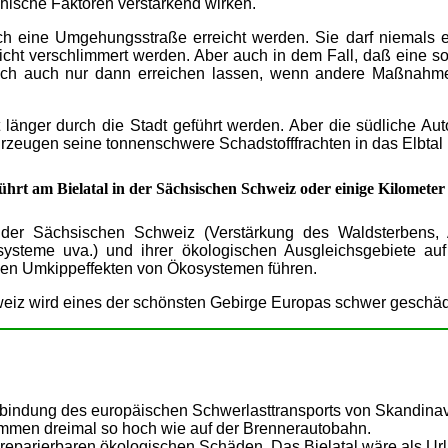
phische Faktoren verstärkend wirken.
h eine Umgehungsstraße erreicht werden. Sie darf niemals e
ht verschlimmert werden. Aber auch in dem Fall, daß eine so
sich auch nur dann erreichen lassen, wenn andere Maßnahmen
cht länger durch die Stadt geführt werden. Aber die südliche 
hrzeugen seine tonnenschwere Schadstofffrachten in das Elbtal b
hrt am Bielatal in der Sächsischen Schweiz oder einige Kilometer 
 der Sächsischen Schweiz (Verstärkung des Waldsterbens, A
systeme uva.) und ihrer ökologischen Ausgleichsgebiete a
chen Umkippeffekten von Ökosystemen führen.
weiz wird eines der schönsten Gebirge Europas schwer geschäd
bindung des europäischen Schwerlasttransports von Skandinavi
mmen dreimal so hoch wie auf der Brennerautobahn.
reparierbaren ökologischen Schäden. Das Bielatal wäre als Url