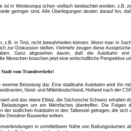
sse ist in Westeuropa schon vielfach beobachtet worden, z.B. 
iede geringer sind. Alle Überlegungen deuten darauf hin, da
ten, z.B. in Tirol, nicht bewahrheiten können. Wenn man in S
h zur Diskussion stellen. Vielmehr zeugen diese Aussprüche v
haben. Ganz abgesehen davon, daß die Autobahn erst 
Menschen brauchen jetzt eine wirtschaftliche Perspektive und 
 Stadt vom Transitverkehr!
ne enorme Belastung dar. Eine stadtnahe Autobahn wird ihn mö
kandinavien, Nord- und Mitteldeutschland, Holland nach der C
siert und das obere Elbtal, die Sächsische Schweiz erhalten d
n Belastungen um ein Mehrfaches übertreffen. Die Folgen 
n der südlichen Autobahn in den Talkessel getragen, die sich a
 die Dresdner Bauwerke wirken.
rsverbindungen in unmittelbarer Nähe von Ballungsräumen ab