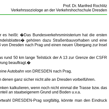
Prof. Dr. Manfred Rochlitz
Verkehrssoziologe an der Verkehrshochschule Dresden
 es heißt: �Das Bundesverkehrsministerium hat die ersten
 �Handelsblattes� gehören dazu Straßenbauvorhaben und eine
3 von Dresden nach Prag und einen neuen Übergang zur Insel
as rund 50 km lange Teilstück der A 13 zur Grenze der CSFR
ierung beauftragt.�
rn eine Autobahn von DRESDEN nach Prag.
denen ganz sicher nicht alle an Dresden vorbeiführen.
anken kalkulieren, wenn noch nicht einmal die Trasse bzw. das
 Anteil an staatseigenem Grund und Boden u.v.a.
Wortwahl DRESDEN-Prag sorgfältig, könnte man den Eindruck