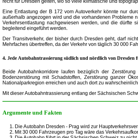
recht für Dresden gelten, wo so viele klimatische und topogra
Eine Entlastung der B 172 vom Autoverkehr könnte nur durc
außerhalb angezogen wird und die vorhandenen Probleme nic
Verkehrsentlastung nachgewiesen werden, und die dürfte 
begleitend eingeführt werden.
Der Transitverkehr, der bisher durch Dresden geht, darf ni
Mehrfaches übertreffen, da der Verkehr von täglich 30 000 Fa
4. Jede Autobahntrassierung südlich und nördlich von Dresden fü
Beide Autobahnkorridore laufen bezüglich der Zerstörung
Bodenzerstörung mit Schadstoffen, Zerstörung ganzer Öko
Nationalparkregion erreichen und auch dort zu wahrscheinli
Mit dieser Autobahntrassierung entlang der Sächsischen Sch
Argumente und Fakten
Die Autobahn Dresden - Prag wird zur Hauptverkehrsver
Mit 30 000 Fahrzeugen pro Tag wäre das Verkehrsaufko
Die Autobahn führt in der Sächsischen Schweiz zu nicht 