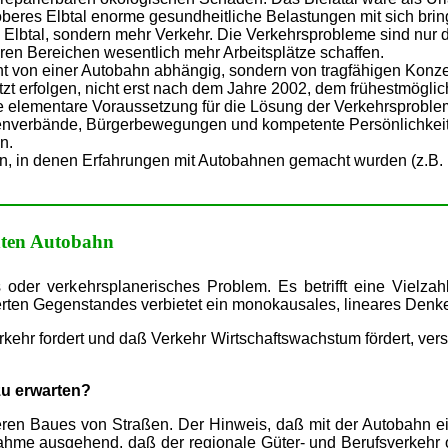
beres Elbtal enorme gesundheitliche Belastungen mit sich brin
Elbtal, sondern mehr Verkehr. Die Verkehrsprobleme sind nur du
ren Bereichen wesentlich mehr Arbeitsplätze schaffen.
icht von einer Autobahn abhängig, sondern von tragfähigen Konze
tzt erfolgen, nicht erst nach dem Jahre 2002, dem frühestmöglic
ne elementare Voraussetzung für die Lösung der Verkehrsproble
enverbände, Bürgerbewegungen und kompetente Persönlichkeite
n.
 in denen Erfahrungen mit Autobahnen gemacht wurden (z.B. Inn
nten Autobahn
oder verkehrsplanerisches Problem. Es betrifft eine Vielzahl
tierten Gegenstandes verbietet ein monokausales, lineares Den
rkehr fordert und daß Verkehr Wirtschaftswachstum fördert, ver
zu erwarten?
n Baues von Straßen. Der Hinweis, daß mit der Autobahn eine 
nahme ausgehend, daß der regionale Güter- und Berufsverkehr oh