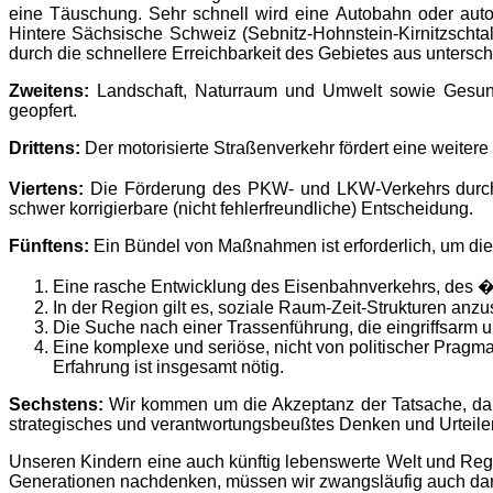
eine Täuschung. Sehr schnell wird eine Autobahn oder auto
Hintere Sächsische Schweiz (Sebnitz-Hohnstein-Kirnitzschtal
durch die schnellere Erreichbarkeit des Gebietes aus untersc
Zweitens:
Landschaft, Naturraum und Umwelt sowie Gesund
geopfert.
Drittens:
Der motorisierte Straßenverkehr fördert eine weite
Viertens:
Die Förderung des PKW- und LKW-Verkehrs durch d
schwer korrigierbare (nicht fehlerfreundliche) Entscheidung.
Fünftens:
Ein Bündel von Maßnahmen ist erforderlich, um die S
Eine rasche Entwicklung des Eisenbahnverkehrs, des
In der Region gilt es, soziale Raum-Zeit-Strukturen anz
Die Suche nach einer Trassenführung, die eingriffsarm 
Eine komplexe und seriöse, nicht von politischer Pragm
Erfahrung ist insgesamt nötig.
Sechstens:
Wir kommen um die Akzeptanz der Tatsache, daß 
strategisches und verantwortungsbeußtes Denken und Urteile
Unseren Kindern eine auch künftig lebenswerte Welt und Regi
Generationen nachdenken, müssen wir zwangsläufig auch darü