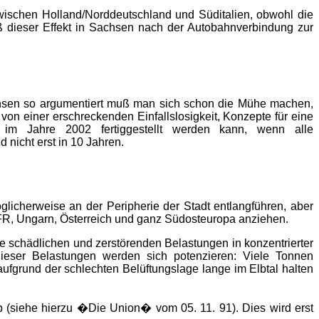
zwischen Holland/Norddeutschland und Süditalien, obwohl die
ß dieser Effekt in Sachsen nach der Autobahnverbindung zur
achsen so argumentiert muß man sich schon die Mühe machen,
on einer erschreckenden Einfallslosigkeit, Konzepte für eine
im Jahre 2002 fertiggestellt werden kann, wenn alle
nicht erst in 10 Jahren.
glicherweise an der Peripherie der Stadt entlangführen, aber
SFR, Ungarn, Österreich und ganz Südosteuropa anziehen.
ie schädlichen und zerstörenden Belastungen in konzentrierter
dieser Belastungen werden sich potenzieren: Viele Tonnen
ufgrund der schlechten Belüftungslage lange im Elbtal halten
 (siehe hierzu �Die Union� vom 05. 11. 91). Dies wird erst