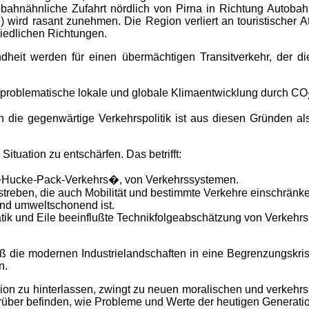
bahnähnliche Zufahrt nördlich von Pirna in Richtung Autobahn
) wird rasant zunehmen. Die Region verliert an touristischer A
hiedlichen Richtungen.
heit werden für einen übermächtigen Transitverkehr, der d
re problematische lokale und globale Klimaentwicklung durch CO
ie gegenwärtige Verkehrspolitik ist aus diesen Gründen als 
ituation zu entschärfen. Das betrifft:
 �Hucke-Pack-Verkehrs�, von Verkehrssystemen.
ustreben, die auch Mobilität und bestimmte Verkehre einschränk
und umweltschonend ist.
atik und Eile beeinflußte Technikfolgeabschätzung von Verkehrs
die modernen Industrielandschaften in eine Begrenzungskrise
n.
on zu hinterlassen, zwingt zu neuen moralischen und verkehrsp
ber befinden, wie Probleme und Werte der heutigen Generation