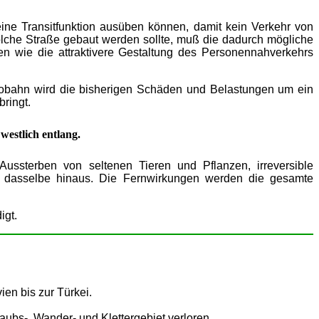
ine Transitfunktion ausüben können, damit kein Verkehr von
lche Straße gebaut werden sollte, muß die dadurch mögliche
 wie die attraktivere Gestaltung des Personennahverkehrs
Autobahn wird die bisherigen Schäden und Belastungen um ein
ringt.
westlich entlang.
ussterben von seltenen Tieren und Pflanzen, irreversible
uf dasselbe hinaus. Die Fernwirkungen werden die gesamte
igt.
en bis zur Türkei.
aubs-, Wander- und Klettergebiet verloren.