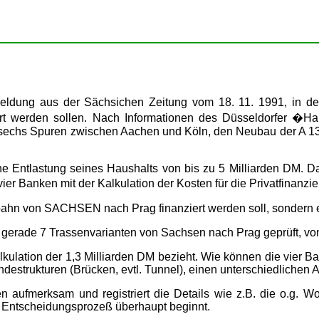
eldung aus der Sächsichen Zeitung vom 18. 11. 1991, in der
anziert werden sollen. Nach Informationen des Düsseldorfer
f sechs Spuren zwischen Aachen und Köln, den Neubau der A 1
 Entlastung seines Haushalts von bis zu 5 Milliarden DM. D
 vier Banken mit der Kalkulation der Kosten für die Privatfinanz
tobahn von SACHSEN nach Prag finanziert werden soll, sonde
erade 7 Trassenvarianten von Sachsen nach Prag geprüft, von 
alkulation der 1,3 Milliarden DM bezieht. Wie können die vier B
ndestrukturen (Brücken, evtl. Tunnel), einen unterschiedlichen
n aufmerksam und registriert die Details wie z.B. die o.g. 
r Entscheidungsprozeß überhaupt beginnt.