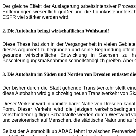
Der gleiche Effekt der Auslagerung arbeitsintensiver Proze
Entfernungen wesentlich größer und die Lohnkostenuntersch
CSFR viel stärker werden wird.
2. Die Autobahn bringt wirtschaftlichen Wohlstand!
Diese These hat sich in der Vergangenheit in vielen Gebie
dieses Argument zu begründen und seine Begründung öffentlic
gesunde wirtschaftliche Entwicklung in Sachsen zu 
Beschleunigungsmaßnahmen schnellstmöglich greifen. Aber die 
3. Die Autobahn im Süden und Norden von Dresden entlastet die
Der bisher durch die Stadt gehende Transitverkehr stellt ei
diese Autobahn wird gleichzeitig neuen Transitverkehr von S
Dieser Verkehr wird in unmittelbarer Nähe von Dresden kanali
Form. Dieser Verkehr wird die jetzigen verkehrsbedingte
verschiedener giftiger Schadstoffe werden durch Westwind vo
und zerstörerisch auf Menschen, die städtische Natur und auf
Selbst der Automobilklub ADAC lehnt inzwischen Fernverkeh