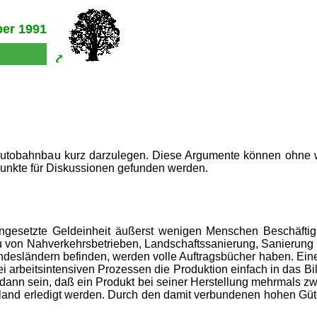
ber 1991
m Autobahnbau kurz darzulegen. Diese Argumente können ohne w
unkte für Diskussionen gefunden werden.
 eingesetzte Geldeinheit äußerst wenigen Menschen Beschäfti
bau von Nahverkehrsbetrieben, Landschaftssanierung, Sanierun
ndesländern befinden, werden volle Auftragsbücher haben. Eine
bei arbeitsintensiven Prozessen die Produktion einfach in das 
rd dann sein, daß ein Produkt bei seiner Herstellung mehrmals 
land erledigt werden. Durch den damit verbundenen hohen Güte