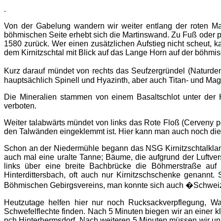
.
Von der Gabelung wandern wir weiter entlang der roten Ma
böhmischen Seite erhebt sich die Martinswand. Zu Fuß oder p
1580 zurück. Wer einen zusätzlichen Aufstieg nicht scheut
dem Kirnitzschtal mit Blick auf das Lange Horn auf der böhmis
Kurz darauf mündet von rechts das Seufzergründel (Naturde
hauptsächlich Spinell und Hyazinth, aber auch Titan- und Mag
Die Mineralien stammen von einem Basaltschlot unter der H
verboten.
Weiter talabwärts mündet von links das Rote Floß (Cerveny 
den Talwänden eingeklemmt ist. Hier kann man auch noch die 
Schon an der Niedermühle begann das NSG Kirnitzschtalklam
auch mal eine uralte Tanne; Bäume, die aufgrund der Luftve
links über eine breite Bachbrücke die Böhmerstraße auf
Hinterdittersbach, oft auch nur Kirnitzschschenke genannt
Böhmischen Gebirgsvereins, man konnte sich auch �Schwei
Heutzutage helfen hier nur noch Rucksackverpflegung, 
Schwefelflechte finden. Nach 5 Minuten biegen wir an einer kl
nch Hinterhermsdorf. Nach weiteren 5 Minuten müssen wir uns 