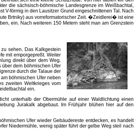
äter die sächsisch-böhmische Landesgrenze im Weißbachtal,
t V-förmig in den Lausitzer Grund eingeschnittenen Tal. Nach
e Brtniky) aus vorreformatorischer Zeit. �Zeidlerei� ist eine
raben, ein. Nach weiteren 150 Metern steht man am Grenzstein
d zu sehen. Das Kalkgestein
fe mit emporgepreßt. Weiter
öhlung direkt über dem Weg.
nks über dem böhmischen Ufer
dgrenze durch die Talaue der
n am böhmischen Ufer neben
es zweiten Weltkrieges vom
idelbachtal ein.
cht unterhalb der Obermühle auf einer Waldlichtung einen
hiebung Jurakalk abgebaut. Im Frühjahr blühen hier auf den
m böhmischen Ufer wieder Gebäudereste entdecken, es handelt
fer Niedermühle, wenig später führt der gelbe Weg steil nach