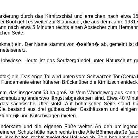
rkierung durch das Kirnitzschtal und erreichen nach etwa 15
er Boot geht es weiter zur Staumauer, die aus dem Jahre 1931 
, kann nach etwa 5 Minuten rechts einen Abstecher zum Herma
chen Seite.
nkmal) ein. Der Name stammt von �seifen� ab, gemeint ist da
neteisenerz.
ohwiese. Heute ist das Seufzergründel unter Naturschutz gest
potok) ein. Das enge Tal wird unten vom Schwarzen Tor (Cema
Fundamente einer früheren Brücke über die Kirnitzsch entdeck
m, das insgesamt 53 ha groß ist. Vom Wanderweg aus kann ma
rschmutzung anderswo längst abgestorben sind. Etwa 40 Minut
 das sächsische Ufer stößt. Auf böhmischer Seite stand h
. Sie bestand aus drei gutbesuchten Gasthäusern und einigen 
zführer� und Kutschwagen mieten.
Wanderkarte und die eigenen Füße weiter. An den umlieg
eineren Schutz hütte nach rechts in die Alte Böhmerstraße (auch
links halten, rechts zweigt der Hollweg ab. Bald beginnt ein 