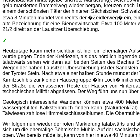
gelb markierten Bammelweg wieder bergan, kreuzen nach 10
einem der schönsten Täler der hinteren Sächsischen Schweiz.
etwa 8 Minuten mündet von rechts der �Zeidlerweg� ein, ein a
alte Bezeichnung für eine Bienenwirtschaft. Etwa 100 Meter 
21/2 direkt an der Lausitzer Überschiebung.
Heutzutage kaum mehr sichtbar ist hier ein ehemaliger Auf
wurde gegen Ende der Kreidezeit, als das nördlich lagernde
talabwärts sehen wir dann auf beiden Seiten des Baches Sa
Wegen der nahen Lausitzer Überschiebung ist der Sandstein hi
der Tyroter Stein. Nach etwa einer halben Stunde mündet der 
Kirnitzsch bis zur kleinen Häusergruppe �Im Loch� mit e
der Straße die verlassenen Reste der Häuser von Hinterd
tschechischen Militär abgerissen. Der Weg führt uns nun über
Geologisch interessierte Wanderer können etwa 400 Meter
wassergefüllten Kalksteinbruch finden kann (NaturdenkTal)
Talwiesen zahllose Himmelsschlüsselblumen. Die Obermühle, 
Wir folgen nun wieder der roten Markierung talabwärts und 
sich um die ehemalige Böhmische Mühle. Auf der sächsischen 
oben. Wer bereits müde ist, kann von hier in etwa 40 Minuten 