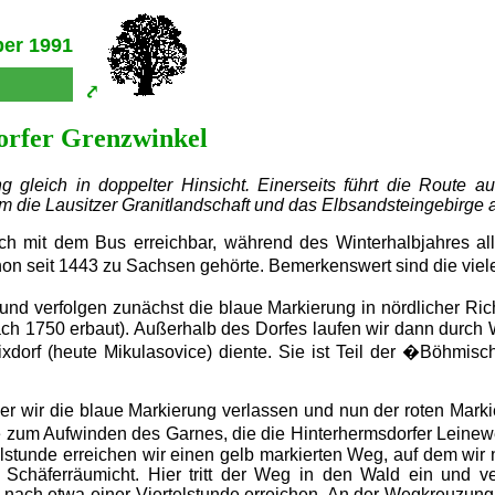
ber 1991
orfer Grenzwinkel
gleich in doppelter Hinsicht. Einerseits führt die Route a
dem die Lausitzer Granitlandschaft und das Elbsandsteingebirge
 mit dem Bus erreichbar, während des Winterhalbjahres alle
 seit 1443 zu Sachsen gehörte. Bemerkenswert sind die viele
verfolgen zunächst die blaue Markierung in nördlicher Richtu
ach 1750 erbaut). Außerhalb des Dorfes laufen wir dann durch W
ixdorf (heute Mikulasovice) diente. Sie ist Teil der �Böhmis
r wir die blaue Markierung verlassen und nun der roten Markie
zum Aufwinden des Garnes, die die Hinterhermsdorfer Leineweb
stunde erreichen wir einen gelb markierten Weg, auf dem wir
Schäferräumicht. Hier tritt der Weg in den Wald ein und verl
 nach etwa einer Viertelstunde erreichen. An der Wegkreuzung b