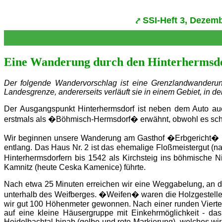
SSI-Heft 3, Dezem
Eine Wanderung durch den Hinterhermsd
Der folgende Wandervorschlag ist eine Grenzlandwanderung 
Landesgrenze, andererseits verläuft sie in einem Gebiet, in 
Der Ausgangspunkt Hinterhermsdorf ist neben dem Auto auch
erstmals als �Böhmisch-Hermsdorf� erwähnt, obwohl es schon
Wir beginnen unsere Wanderung am Gasthof �Erbgericht� und 
entlang. Das Haus Nr. 2 ist das ehemalige Floßmeistergut (n
Hinterhermsdorfern bis 1542 als Kirchsteig ins böhmische N
Kamnitz (heute Ceska Kamenice) führte.
Nach etwa 25 Minuten erreichen wir eine Weggabelung, an de
unterhalb des Weifberges. �Weifen� waren die Holzgestelle 
wir gut 100 Höhenmeter gewonnen. Nach einer runden Viertel
auf eine kleine Häusergruppe mit Einkehrmöglichkeit - das 
Heidelbachtal hinab (gelbe und rote Markierung), welches wir