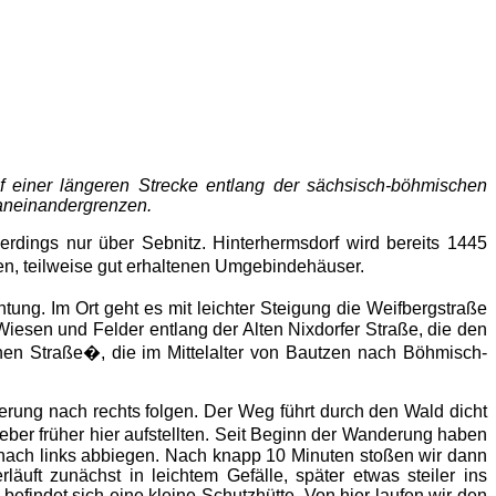
uf einer längeren Strecke entlang der sächsisch-böhmischen
 aneinandergrenzen.
rdings nur über Sebnitz. Hinterhermsdorf wird bereits 1445
n, teilweise gut erhaltenen Umgebindehäuser.
ng. Im Ort geht es mit leichter Steigung die Weifbergstraße
iesen und Felder entlang der Alten Nixdorfer Straße, die den
chen Straße�, die im Mittelalter von Bautzen nach Böhmisch-
rung nach rechts folgen. Der Weg führt durch den Wald dicht
er früher hier aufstellten. Seit Beginn der Wanderung haben
 nach links abbiegen. Nach knapp 10 Minuten stoßen wir dann
äuft zunächst in leichtem Gefälle, später etwas steiler ins
efindet sich eine kleine Schutzhütte. Von hier laufen wir den