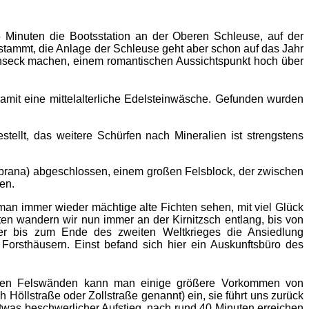
 Minuten die Bootsstation an der Oberen Schleuse, auf der
stammt, die Anlage der Schleuse geht aber schon auf das Jahr
nnseck machen, einem romantischen Aussichtspunkt hoch über
mit eine mittelalterliche Edelsteinwäsche. Gefunden wurden
ellt, das weitere Schürfen nach Mineralien ist strengstens
 brana) abgeschlossen, einem großen Felsblock, der zwischen
en.
n immer wieder mächtige alte Fichten sehen, mit viel Glück
en wandern wir nun immer an der Kirnitzsch entlang, bis von
ier bis zum Ende des zweiten Weltkrieges die Ansiedlung
Forsthäusern. Einst befand sich hier ein Auskunftsbüro des
enden Felswänden kann man einige größere Vorkommen von
 Höllstraße oder Zollstraße genannt) ein, sie führt uns zurück
etwas beschwerlicher Aufstieg, nach rund 40 Minuten erreichen