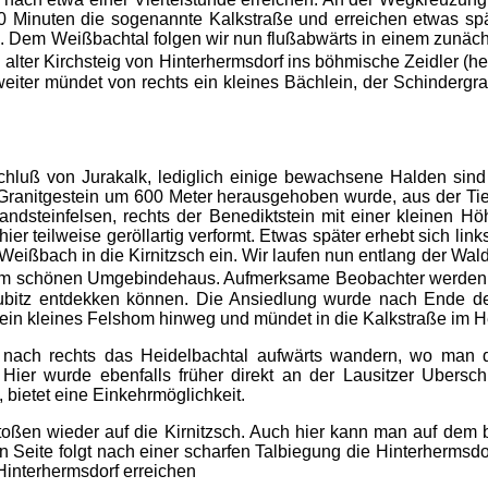
 Minuten die sogenannte Kalkstraße und erreichen etwas sp
 Dem Weißbachtal folgen wir nun flußabwärts in einem zunächs
lter Kirchsteig von Hinterhermsdorf ins böhmische Zeidler (heut
weiter mündet von rechts ein kleines Bächlein, der Schinderg
schluß von Jurakalk, lediglich einige bewachsene Halden sin
 Granitgestein um 600 Meter herausgehoben wurde, aus der Tie
ndsteinfelsen, rechts der Benediktstein mit einer kleinen H
er teilweise geröllartig verformt. Etwas später erhebt sich li
Weißbach in die Kirnitzsch ein. Wir laufen nun entlang der Wal
inem schönen Umgebindehaus. Aufmerksame Beobachter werde
aubitz entdekken können. Die Ansiedlung wurde nach Ende d
 ein kleines Felshom hinweg und mündet in die Kalkstraße im He
 nach rechts das Heidelbachtal aufwärts wandern, wo man di
. Hier wurde ebenfalls früher direkt an der Lausitzer Ubersc
bietet eine Einkehrmöglichkeit.
stoßen wieder auf die Kirnitzsch. Auch hier kann man auf de
Seite folgt nach einer scharfen Talbiegung die Hinterhermsdor
Hinterhermsdorf erreichen